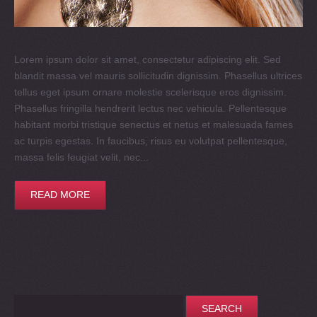
Lorem ipsum dolor sit amet, consectetur adipiscing elit. Sed
blandit massa vel mauris sollicitudin dignissim. Phasellus ultrices
tellus eget ipsum ornare molestie scelerisque eros dignissim.
Phasellus fringilla hendrerit lectus nec vehicula. Pellentesque
habitant morbi tristique senectus et netus et malesuada fames
ac turpis egestas. In faucibus, risus eu volutpat pellentesque,
massa felis feugiat velit, nec...
READ MORE