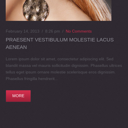
February 14, 2013 / 8:26 pm
/
No Comments
PRAESENT VESTIBULUM MOLESTIE LACUS
AENEAN
Lorem ipsum dolor sit amet, consectetur adipiscing elit. Sed
blandit massa vel mauris sollicitudin dignissim. Phasellus ultrices
tellus eget ipsum ornare molestie scelerisque eros dignissim.
Phasellus fringilla hendrerit...
MORE