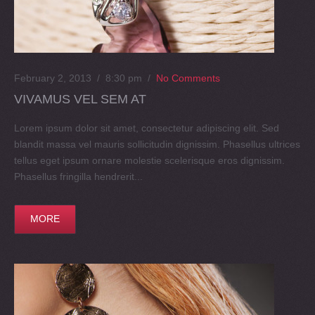
February 2, 2013 / 8:30 pm
/
No Comments
VIVAMUS VEL SEM AT
Lorem ipsum dolor sit amet, consectetur adipiscing elit. Sed
blandit massa vel mauris sollicitudin dignissim. Phasellus ultrices
tellus eget ipsum ornare molestie scelerisque eros dignissim.
Phasellus fringilla hendrerit...
MORE