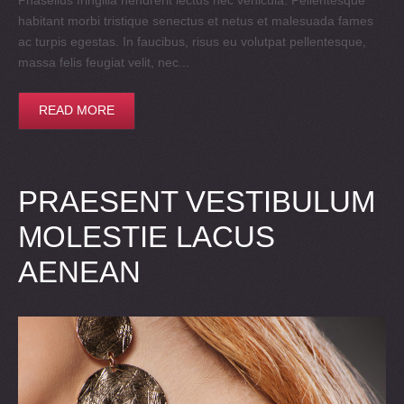
Phasellus fringilla hendrerit lectus nec vehicula. Pellentesque
habitant morbi tristique senectus et netus et malesuada fames
ac turpis egestas. In faucibus, risus eu volutpat pellentesque,
massa felis feugiat velit, nec...
READ MORE
PRAESENT VESTIBULUM
MOLESTIE LACUS
AENEAN